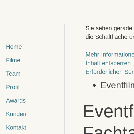
Zum
Inhalt
springen
Sie sehen gerade 
die Schaltfläche u
Home
Mehr Information
Filme
Inhalt entsperren
Erforderlichen Ser
Team
Eventfil
Profil
Awards
Eventf
Kunden
Facht
Kontakt